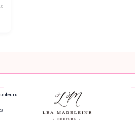
ne
ouleurs
ts