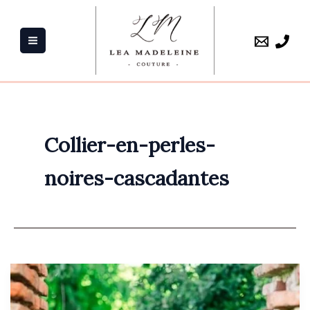
Aller
au
contenu
Collier-en-perles-
noires-cascadantes