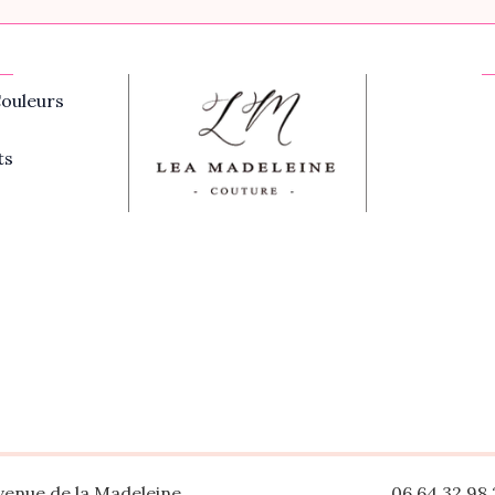
ouleurs
ts
venue de la Madeleine
06 64 32 98 