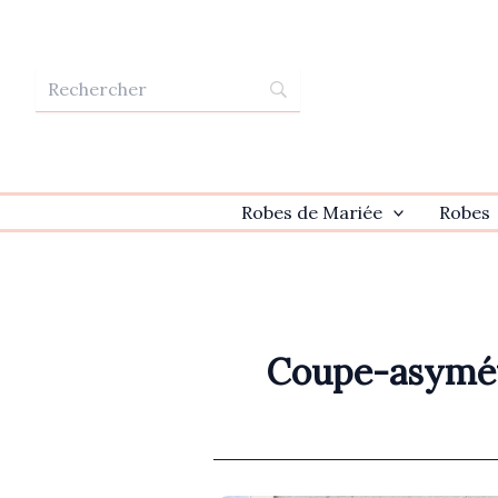
Aller
au
contenu
Robes de Mariée
Robes
Coupe-asymét