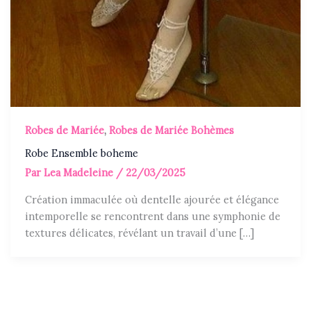
Robes de Mariée
,
Robes de Mariée Bohèmes
Robe Ensemble boheme
Par
Lea Madeleine
/
22/03/2025
Création immaculée où dentelle ajourée et élégance
intemporelle se rencontrent dans une symphonie de
textures délicates, révélant un travail d’une […]