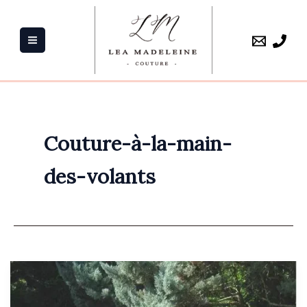
Aller
au
contenu
Couture-à-la-main-
des-volants