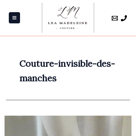
Aller
au
contenu
Couture-invisible-des-
manches