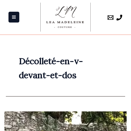
Aller
au
contenu
Décolleté-en-v-
devant-et-dos