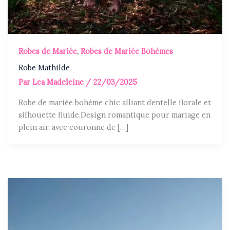
Robes de Mariée
,
Robes de Mariée Bohèmes
Robe Mathilde
Par
Lea Madeleine
/
22/03/2025
Robe de mariée bohème chic alliant dentelle florale et
silhouette fluide.Design romantique pour mariage en
plein air, avec couronne de […]