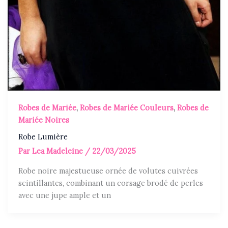
Robes de Mariée
,
Robes de Mariée Couleurs
,
Robes de
Mariée Noires
Robe Lumière
Par
Lea Madeleine
/
22/03/2025
Robe noire majestueuse ornée de volutes cuivrées
scintillantes, combinant un corsage brodé de perles
avec une jupe ample et un