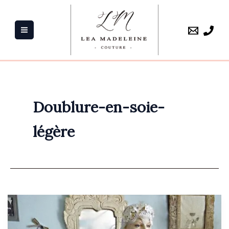
Aller
au
contenu
Doublure-en-soie-
légère