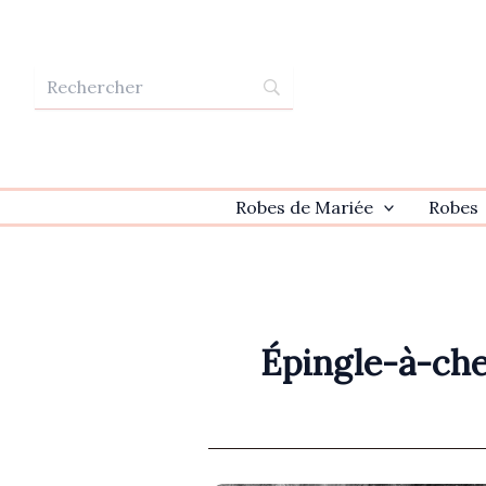
Aller
au
contenu
Robes de Mariée
Robes
Épingle-à-ch