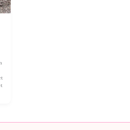
n
et
et