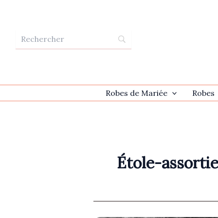
Aller
au
contenu
Robes de Mariée
Robes
Étole-assorti