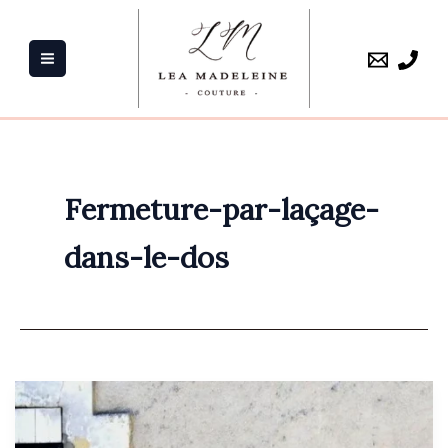
Aller
au
contenu
Fermeture-par-laçage-
dans-le-dos