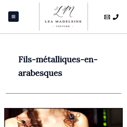
Aller
au
contenu
Fils-métalliques-en-
arabesques