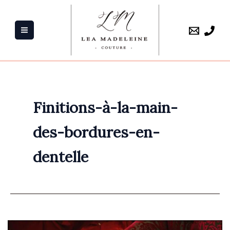
Aller
au
contenu
Finitions-à-la-main-
des-bordures-en-
dentelle