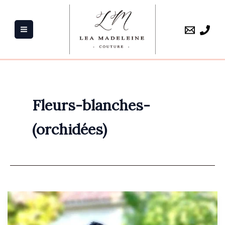
Aller
au
contenu
Fleurs-blanches-
(orchidées)