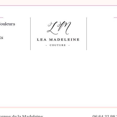
ouleurs
ts
venue de la Madeleine
06 64 32 98 