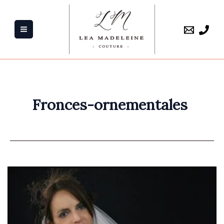
Aller
au
contenu
Fronces-ornementales