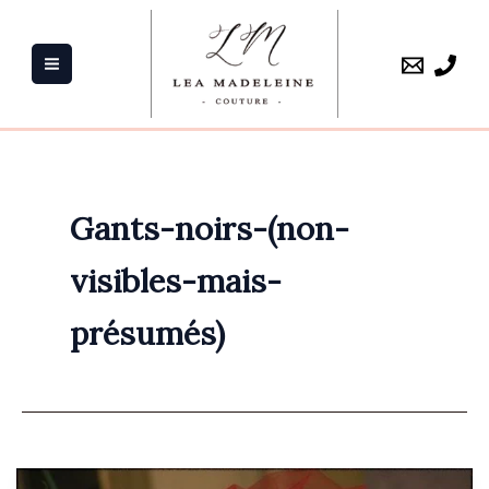
Aller
au
contenu
Gants-noirs-(non-
visibles-mais-
présumés)