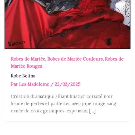
Robes de Mariée
,
Robes de Mariée Couleurs
,
Robes de
Mariée Rouges
Robe Belina
Par
Lea Madeleine
/
22/03/2025
Création dramatique alliant bustier corseté noir
brodé de perles et paillettes avec jupe rouge sang
ornée de croix gothiques, exprimant […]