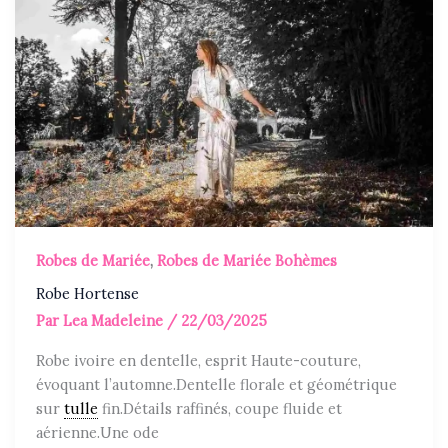
Robes de Mariée
,
Robes de Mariée Bohèmes
Robe Hortense
Par
Lea Madeleine
/
22/03/2025
Robe ivoire en dentelle, esprit Haute-couture,
évoquant l’automne.Dentelle florale et géométrique
sur
tulle
fin.Détails raffinés, coupe fluide et
aérienne.Une ode