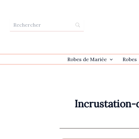
Aller
au
contenu
Robes de Mariée
Robes
Incrustation-d