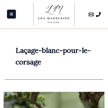
Aller
au
contenu
Laçage-blanc-pour-le-
corsage