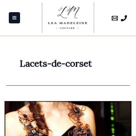
Aller
au
contenu
Lacets-de-corset