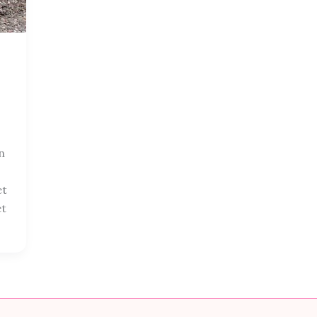
n
et
et