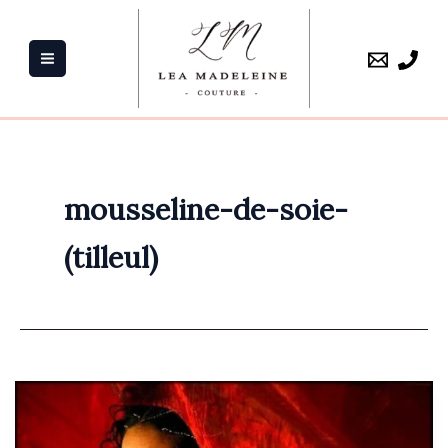
Aller
au
contenu
mousseline-de-soie-
(tilleul)