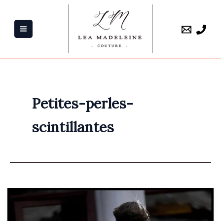
Aller
au
contenu
Petites-perles-
scintillantes