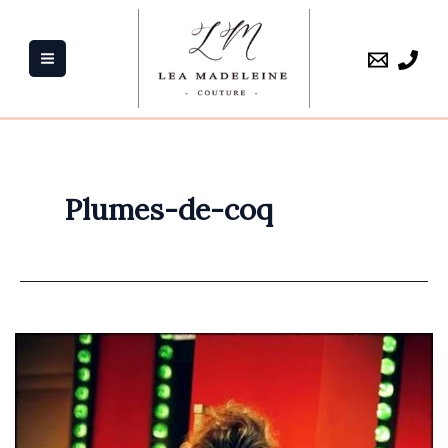
Aller
au
contenu
Plumes-de-coq