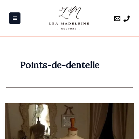
Aller
au
contenu
Points-de-dentelle