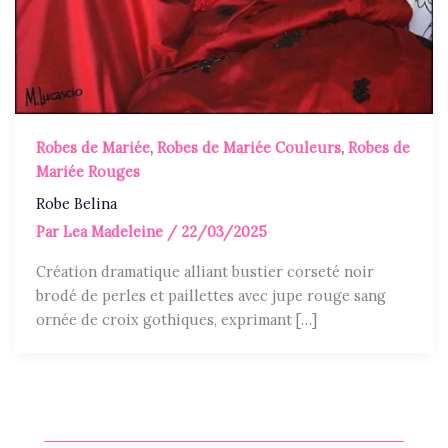
Robes de Mariée
,
Robes de Mariée Couleurs
,
Robes de
Mariée Rouges
Robe Belina
Par
Lea Madeleine
/
22/03/2025
Création dramatique alliant bustier corseté noir
brodé de perles et paillettes avec jupe rouge sang
ornée de croix gothiques, exprimant […]