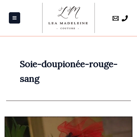
Aller
au
contenu
Soie-doupionée-rouge-
sang