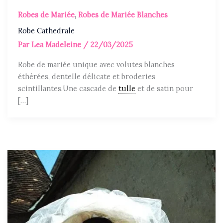
Robes de Mariée
,
Robes de Mariée Blanches
Robe Cathedrale
Par
Lea Madeleine
/
22/03/2025
Robe de mariée unique avec volutes blanches
éthérées, dentelle délicate et broderies
scintillantes.Une cascade de
tulle
et de satin pour
[…]