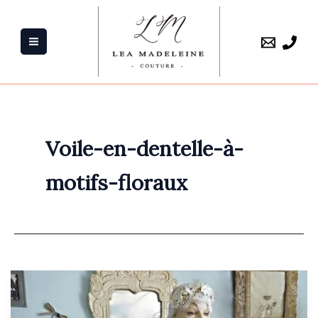
Aller
au
contenu
Voile-en-dentelle-à-
motifs-floraux