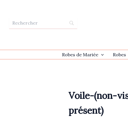
Aller
au
contenu
Robes de Mariée
Robes
Voile-(non-vi
présent)