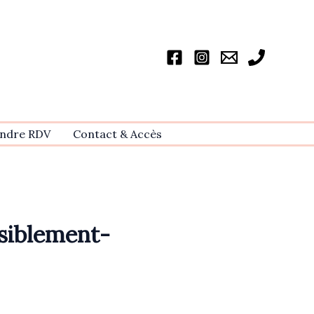
ndre RDV
Contact & Accѐs
ssiblement-