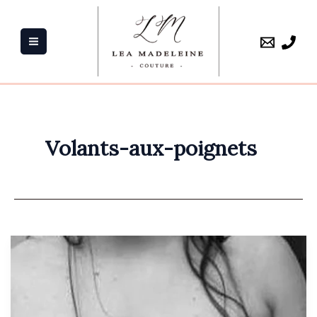
Aller
au
contenu
Volants-aux-poignets