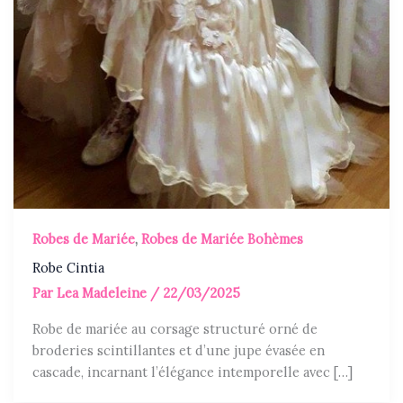
Robes de Mariée
,
Robes de Mariée Bohèmes
Robe Cintia
Par
Lea Madeleine
/
22/03/2025
Robe de mariée au corsage structuré orné de
broderies scintillantes et d’une jupe évasée en
cascade, incarnant l’élégance intemporelle avec […]