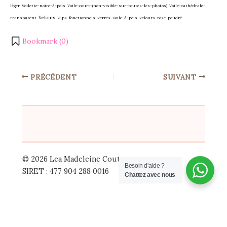
léger
Voilette-noire-à-pois
Voile-court-(non-visible-sur-toutes-les-photos)
Voile-cathédrale-
Velours
transparent
Zips-fonctionnels
Verres
Voile-à-pois
Velours-rose-poudré
Bookmark (
0
)
PRÉCÉDENT
SUIVANT
© 2026 Lea Madeleine Couture
Besoin d'aide ?
SIRET : 477 904 288 0016
Chattez avec nous