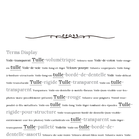
Terms Display
Tulle
-volumétrique
Voile-transparent
Voile-de-coton
Velours-noir
Voile-rouge-
tulle
Voile-de-soie
Velours-pourpre
en-
Voile-long-et-léger
Volants-superposés
Voile-long-
tulle
-bordé-de-dentelle
Voile
à-bordure-structurée
Voile-long-en-
Voile-délicat
Tulle
-rigide
Tulle
-transparent
tulle
-
Voile-translucide
Voile-en-
transparent
Turquoises
Voile-en-dentelle-à-motifs-floraux
Voile-(non-visible-sur-les-
Tulle
-rouge
photos-mais-possiblement-présent)
Volants-aux-poignets
Tweed-rose-
tulle
Tulle
-
poudré-à-fils-métallisés
Voile-en-
Voile-long
Voile-léger-tombant-des-épaules
rigide-pour-structure
Voile-transparent-bordé-de-dentelle-(non-visible-
tulle
-transparent
entièrement-sur-les-photos)
Voile-cathédrale-en-
Voile-léger-
Tulle
-pailleté
tulle
-bordé-de-
Voilette
transparent
Voile-en-
dentelle-assorti
Velours-de-soie-ivoire
Velours-dévoré-bleu-nuit
Volants-noirs
Voile-