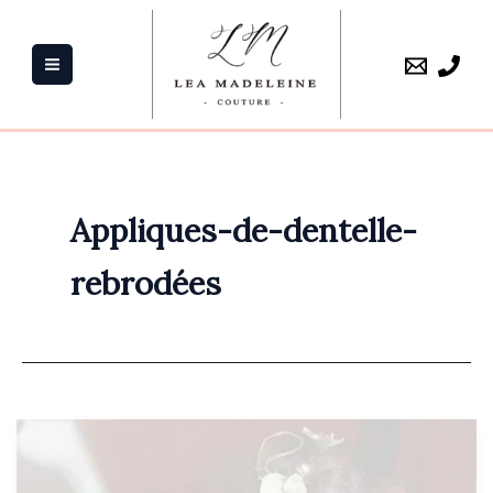
Aller
au
contenu
Appliques-de-dentelle-
rebrodées