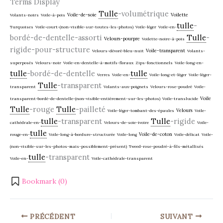
Terms Display
Tulle
-volumétrique
Voile-de-soie
Voilette
Volants-noirs
Voile-à-pois
tulle
-
Turquoises
Voile-court-(non-visible-sur-toutes-les-photos)
Voile-léger
Voile-en-
bordé-de-dentelle-assorti
Tulle
-
Velours-pourpre
Voilette-noire-à-pois
rigide-pour-structure
Voile-transparent
Velours-dévoré-bleu-nuit
Volants-
superposés
Velours-noir
Voile-en-dentelle-à-motifs-floraux
Zips-fonctionnels
Voile-long-en-
tulle
-bordé-de-dentelle
tulle
Verres
Voile-en-
Voile-long-et-léger
Voile-léger-
Tulle
-transparent
transparent
Volants-aux-poignets
Velours-rose-poudré
Voile-
Voile
transparent-bordé-de-dentelle-(non-visible-entièrement-sur-les-photos)
Voile-translucide
Tulle
-rouge
Tulle
-pailleté
Velours
Voile-léger-tombant-des-épaules
Voile-
tulle
-transparent
Tulle
-rigide
cathédrale-en-
Velours-de-soie-ivoire
Voile-
tulle
Voile-de-coton
rouge-en-
Voile-long-à-bordure-structurée
Voile-long
Voile-délicat
Voile-
(non-visible-sur-les-photos-mais-possiblement-présent)
Tweed-rose-poudré-à-fils-métallisés
tulle
-transparent
Voile-en-
Voile-cathédrale-transparent
Bookmark (
0
)
PRÉCÉDENT
SUIVANT