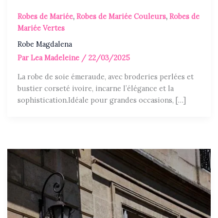
Robes de Mariée
,
Robes de Mariée Couleurs
,
Robes de
Mariée Vertes
Robe Magdalena
Par
Lea Madeleine
/
22/03/2025
La robe de soie émeraude, avec broderies perlées et
bustier corseté ivoire, incarne l’élégance et la
sophistication.Idéale pour grandes occasions, […]