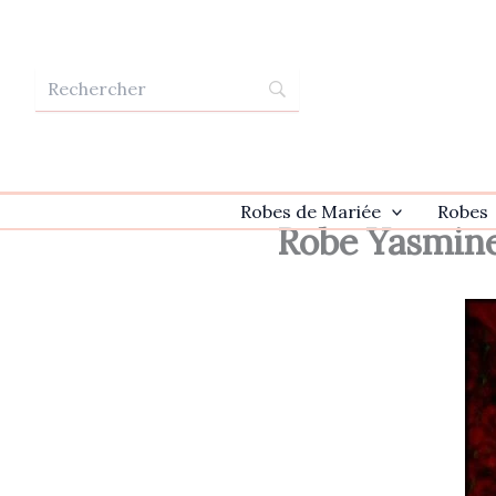
Aller
au
contenu
Robes de Mariée
Robes
Robe Yasmin