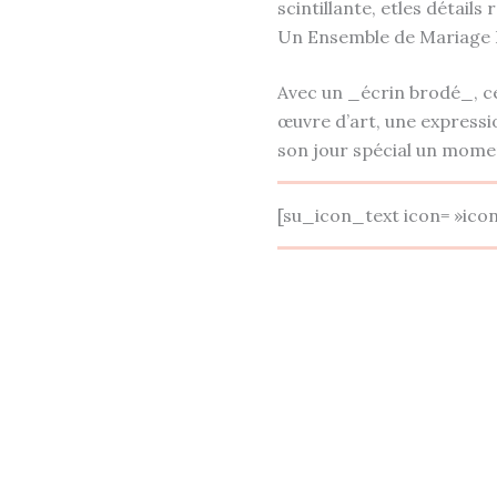
scintillante, etles détails
Un Ensemble de Mariage I
Avec un _écrin brodé_, ce
œuvre d’art, une expressio
son jour spécial un momen
[su_icon_text icon= »ico