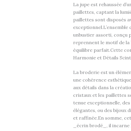
La jupe est rehaussée d’un
paillettes, captant la lu
paillettes sont disposés 
exceptionnel.L’ensemble c
unbustier assorti, conçu p
reprennent le motif de la 
équilibre parfait.Cette co
Harmonie et Détails Scint
La broderie est un élémen
une cohérence esthétique e
aux détails dans la créat
cristaux et les paillettes
tenue exceptionnelle, des
élégantes, ou des bijoux 
et raffinée.En somme, cet
_écrin brodé_, il incarne