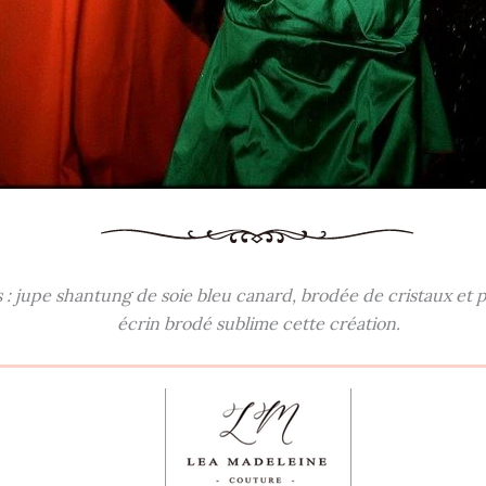
 jupe shantung de soie bleu canard, brodée de cristaux et pai
écrin brodé sublime cette création.