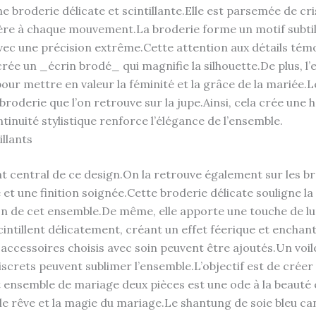
e broderie délicate et scintillante.Elle est parsemée de cr
mière à chaque mouvement.La broderie forme un motif subtil 
avec une précision extrême.Cette attention aux détails témo
rée un _écrin brodé_ qui magnifie la silhouette.De plus,
our mettre en valeur la féminité et la grâce de la mariée.L
broderie que l’on retrouve sur la jupe.Ainsi, cela crée une 
ntinuité stylistique renforce l’élégance de l’ensemble.
illants
t central de ce design.On la retrouve également sur les bre
t une finition soignée.Cette broderie délicate souligne la 
ion de cet ensemble.De même, elle apporte une touche de l
 scintillent délicatement, créant un effet féerique et ench
 accessoires choisis avec soin peuvent être ajoutés.Un voil
discrets peuvent sublimer l’ensemble.L’objectif est de cré
 ensemble de mariage deux pièces est une ode à la beauté e
 le rêve et la magie du mariage.Le shantung de soie bleu c