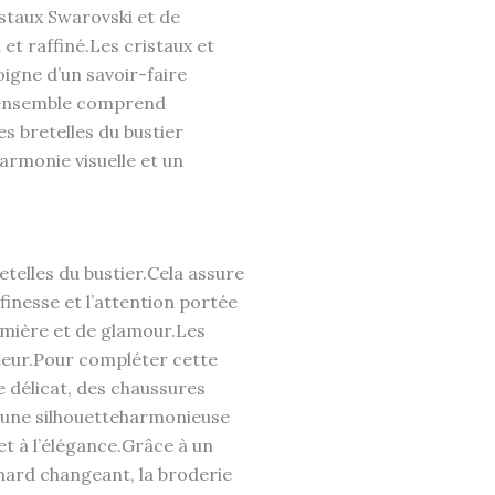
istaux Swarovski et de
et raffiné.Les cristaux et
igne d’un savoir-faire
 l’ensemble comprend
es bretelles du bustier
harmonie visuelle et un
telles du bustier.Cela assure
finesse et l’attention portée
umière et de glamour.Les
anteur.Pour compléter cette
e délicat, des chaussures
er une silhouetteharmonieuse
t à l’élégance.Grâce à un
anard changeant, la broderie