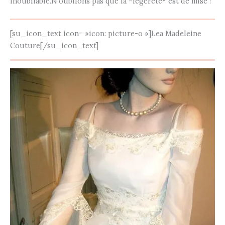
inoubliable.N’oublions pas que la *légèreté* est de mise !
[su_icon_text icon= »icon: picture-o »]Lea Madeleine
Couture[/su_icon_text]