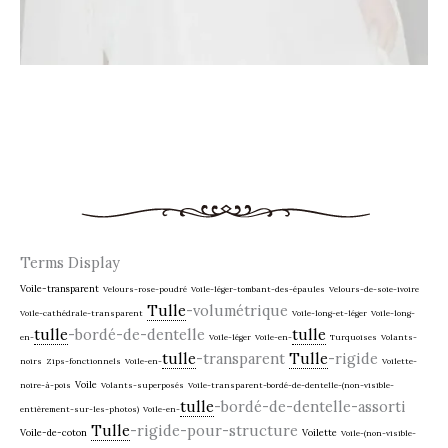
Terms Display
Voile-transparent
Velours-rose-poudré
Voile-léger-tombant-des-épaules
Velours-de-soie-ivoire
Tulle
-volumétrique
Voile-cathédrale-transparent
Voile-long-et-léger
Voile-long-
tulle
-bordé-de-dentelle
tulle
en-
Voile-léger
Voile-en-
Turquoises
Volants-
tulle
-transparent
Tulle
-rigide
noirs
Zips-fonctionnels
Voile-en-
Voilette-
Voile
noire-à-pois
Volants-superposés
Voile-transparent-bordé-de-dentelle-(non-visible-
tulle
-bordé-de-dentelle-assorti
entièrement-sur-les-photos)
Voile-en-
Tulle
-rigide-pour-structure
Voile-de-coton
Voilette
Voile-(non-visible-