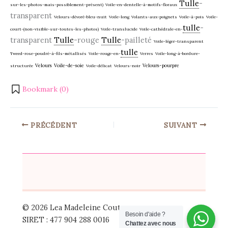
Tulle
-
sur-les-photos-mais-possiblement-présent)
Voile-en-dentelle-à-motifs-floraux
transparent
Velours-dévoré-bleu-nuit
Voile-long
Volants-aux-poignets
Voile-à-pois
Voile-
tulle
-
court-(non-visible-sur-toutes-les-photos)
Voile-translucide
Voile-cathédrale-en-
transparent
Tulle
-rouge
Tulle
-pailleté
Voile-léger-transparent
tulle
Tweed-rose-poudré-à-fils-métallisés
Voile-rouge-en-
Verres
Voile-long-à-bordure-
Velours
Voile-de-soie
Velours-pourpre
structurée
Voile-délicat
Velours-noir
Bookmark (
0
)
PRÉCÉDENT
SUIVANT
© 2026 Lea Madeleine Couture
Besoin d'aide ?
SIRET : 477 904 288 0016
Chattez avec nous