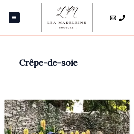
Aller
au
contenu
Crêpe-de-soie