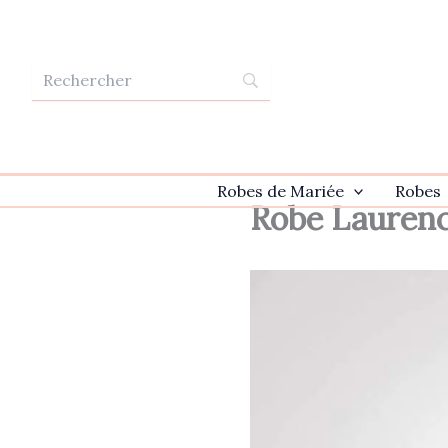
Aller
au
contenu
Robes de Mariée
Robes
Robe Lauren