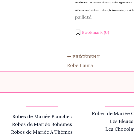
entièrement-sur-les-photos)
Voile-léger-tomba
Voile-(non-visible-sur-les-photos-mais-possibl
pailleté
Bookmark (
0
)
PRÉCÉDENT
Robe Laura
Robes de Mariée C
Robes de Mariée Blanches
Les Bleues
Robes de Mariée Bohèmes
Les Chocola
Robes de Mariée A Thèmes