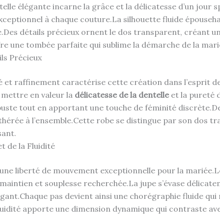
lle élégante incarne la grâce et la délicatesse d’un jour sp
exceptionnel à chaque couture.La silhouette fluide épous
.Des détails précieux ornent le dos transparent, créant u
ffre une tombée parfaite qui sublime la démarche de la mari
ils Précieux
ité et raffinement caractérise cette création dans l’esprit
 mettre en valeur la
délicatesse de la dentelle
et la pureté 
buste tout en apportant une touche de féminité discrète.
hérée à l’ensemble.Cette robe se distingue par son dos tra
sant.
 de la Fluidité
une liberté de mouvement exceptionnelle pour la mariée.Le
e maintien et souplesse recherchée.La jupe s’évase délicate
ant.Chaque pas devient ainsi une chorégraphie fluide qui 
fluidité apporte une dimension dynamique qui contraste ave