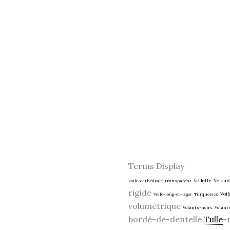
Terms Display
Voilette
Velour
Voile-cathédrale-transparent
rigide
Voil
Voile-long-et-léger
Turquoises
volumétrique
Volants-noirs
Volant
bordé-de-dentelle
Tulle
-