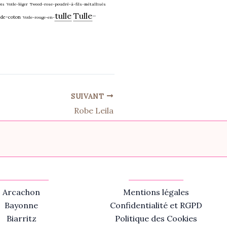
ois
Voile-léger
Tweed-rose-poudré-à-fils-métallisés
tulle
Tulle
-
-de-coton
Voile-rouge-en-
SUIVANT
Robe Leila
Arcachon
Mentions légales
Bayonne
Confidentialité et RGPD
Biarritz
Politique des Cookies