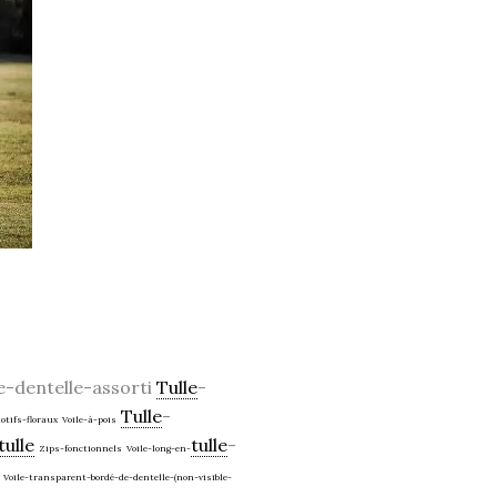
-dentelle-assorti
Tulle
-
Tulle
-
otifs-floraux
Voile-à-pois
tulle
tulle
-
Zips-fonctionnels
Voile-long-en-
Voile-transparent-bordé-de-dentelle-(non-visible-