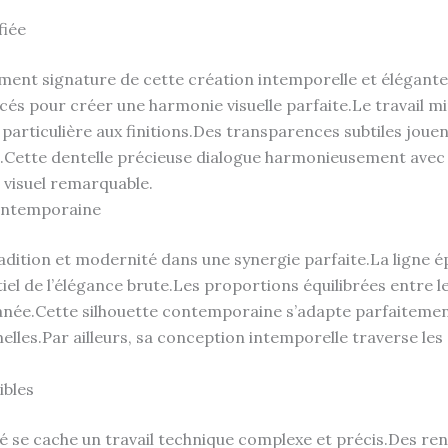
fiée
lément signature de cette création intemporelle et élégante
és pour créer une harmonie visuelle parfaite.Le travail m
articulière aux finitions.Des transparences subtiles jouent
Cette dentelle précieuse dialogue harmonieusement avec la
e visuel remarquable.
Contemporaine
radition et modernité dans une synergie parfaite.La ligne é
iel de l’élégance brute.Les proportions équilibrées entre le
anée.Cette silhouette contemporaine s’adapte parfaitemen
melles.Par ailleurs, sa conception intemporelle traverse le
ibles
té se cache un travail technique complexe et précis.Des ren