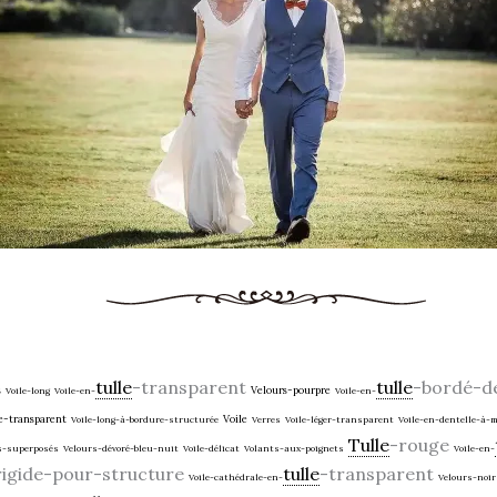
tulle
-transparent
tulle
-bordé-de
s
Velours-pourpre
Voile-long
Voile-en-
Voile-en-
e-transparent
Voile
Voile-long-à-bordure-structurée
Verres
Voile-léger-transparent
Voile-en-dentelle-à-m
Tulle
-rouge
s-superposés
Velours-dévoré-bleu-nuit
Voile-délicat
Volants-aux-poignets
Voile-en-
rigide-pour-structure
tulle
-transparent
Voile-cathédrale-en-
Velours-noir