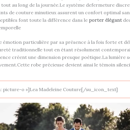
 tout au long de la journée.Le système defermeture discret
oints de couture minutieux assurent un confort optimal sans
eptibles font toute la différence dans le
porter élégant
dec
emporelle
 émotion particulière par sa présence à la fois forte et dé
ureté traditionnelle tout en étant résolument contemporai
ence créent une dimension presque poétique.La lumière se 
vement.Cette robe précieuse devient ainsi le témoin silen
n: picture-o »]Lea Madeleine Couture[/su_icon_text]