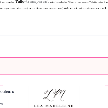
Tulle
-transparent
nt-des-épaules
Voile-translucide
Velours-rose-poudré
Voilette-noire-à-p
Voile-de-soie
Voile
ement-présent)
Voile-court-(non-visible-sur-toutes-les-photos)
Velours-de-soie-ivoire
ouleurs
ts