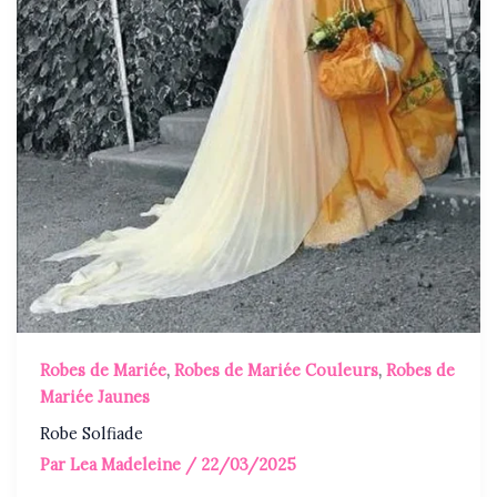
Robes de Mariée
,
Robes de Mariée Couleurs
,
Robes de
Mariée Jaunes
Robe Solfiade
Par
Lea Madeleine
/
22/03/2025