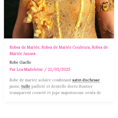
Robes de Mariée
,
Robes de Mariée Couleurs
,
Robes de
Mariée Jaunes
Robe Gaelle
Par
Lea Madeleine
/
22/03/2025
Robe de mariée solaire combinant
satin duchesse
jaune,
tulle
pailleté et dentelle dorée.Bustier
transparent corseté et jupe majestueuse ornés de