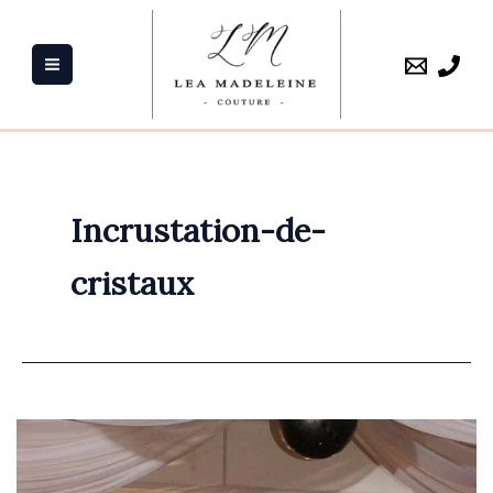
Aller
au
contenu
Incrustation-de-
cristaux