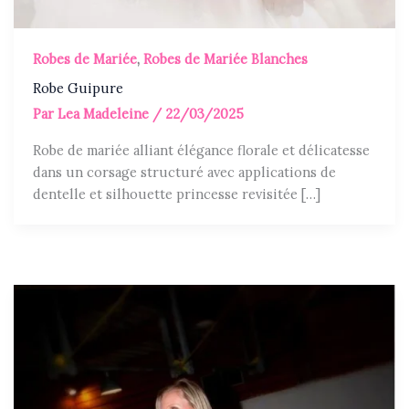
Robes de Mariée
,
Robes de Mariée Blanches
Robe Guipure
Par
Lea Madeleine
/
22/03/2025
Robe de mariée alliant élégance florale et délicatesse
dans un corsage structuré avec applications de
dentelle et silhouette princesse revisitée […]