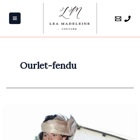
Aller
au
contenu
Ourlet-fendu