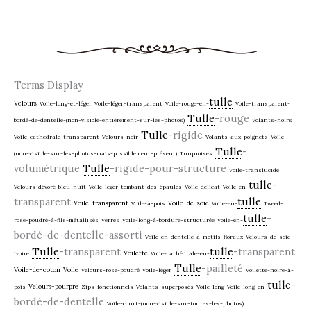
Terms Display
tulle
Velours
Voile-long-et-léger
Voile-léger-transparent
Voile-rouge-en-
Voile-transparent-
Tulle
-rouge
bordé-de-dentelle-(non-visible-entièrement-sur-les-photos)
Volants-noirs
Tulle
-rigide
Voile-cathédrale-transparent
Velours-noir
Volants-aux-poignets
Voile-
Tulle
-
(non-visible-sur-les-photos-mais-possiblement-présent)
Turquoises
volumétrique
Tulle
-rigide-pour-structure
Voile-translucide
tulle
-
Velours-dévoré-bleu-nuit
Voile-léger-tombant-des-épaules
Voile-délicat
Voile-en-
transparent
tulle
Voile-transparent
Voile-de-soie
Voile-à-pois
Voile-en-
Tweed-
tulle
-
rose-poudré-à-fils-métallisés
Verres
Voile-long-à-bordure-structurée
Voile-en-
bordé-de-dentelle-assorti
Voile-en-dentelle-à-motifs-floraux
Velours-de-soie-
Tulle
-transparent
tulle
-transparent
Voilette
ivoire
Voile-cathédrale-en-
Tulle
-pailleté
Voile-de-coton
Voile
Velours-rose-poudré
Voile-léger
Voilette-noire-à-
tulle
-
Velours-pourpre
pois
Zips-fonctionnels
Volants-superposés
Voile-long
Voile-long-en-
bordé-de-dentelle
Voile-court-(non-visible-sur-toutes-les-photos)