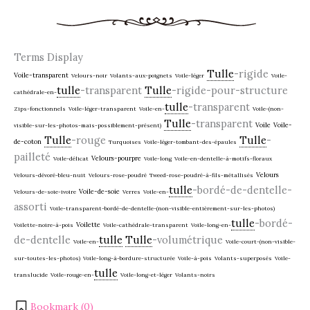
Terms Display
Tulle
-rigide
Voile-transparent
Velours-noir
Volants-aux-poignets
Voile-léger
Voile-
tulle
-transparent
Tulle
-rigide-pour-structure
cathédrale-en-
tulle
-transparent
Zips-fonctionnels
Voile-léger-transparent
Voile-en-
Voile-(non-
Tulle
-transparent
Voile
Voile-
visible-sur-les-photos-mais-possiblement-présent)
Tulle
-rouge
Tulle
-
de-coton
Turquoises
Voile-léger-tombant-des-épaules
pailleté
Velours-pourpre
Voile-délicat
Voile-long
Voile-en-dentelle-à-motifs-floraux
Velours
Velours-dévoré-bleu-nuit
Velours-rose-poudré
Tweed-rose-poudré-à-fils-métallisés
tulle
-bordé-de-dentelle-
Voile-de-soie
Velours-de-soie-ivoire
Verres
Voile-en-
assorti
Voile-transparent-bordé-de-dentelle-(non-visible-entièrement-sur-les-photos)
tulle
-bordé-
Voilette
Voilette-noire-à-pois
Voile-cathédrale-transparent
Voile-long-en-
de-dentelle
tulle
Tulle
-volumétrique
Voile-en-
Voile-court-(non-visible-
sur-toutes-les-photos)
Voile-long-à-bordure-structurée
Voile-à-pois
Volants-superposés
Voile-
tulle
translucide
Voile-rouge-en-
Voile-long-et-léger
Volants-noirs
Bookmark (
0
)